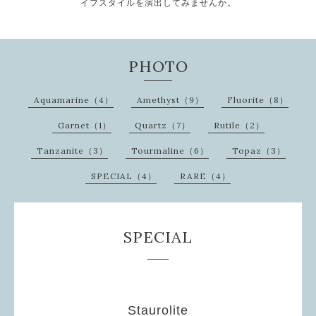
イフスタイルを演出してみませんか。
PHOTO
Aquamarine（4）
Amethyst（9）
Fluorite（8）
Garnet（1）
Quartz（7）
Rutile（2）
Tanzanite（3）
Tourmaline（6）
Topaz（3）
SPECIAL（4）
RARE（4）
SPECIAL
Staurolite