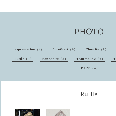
PHOTO
Aquamarine（4）
Amethyst（9）
Fluorite（8）
Rutile（2）
Tanzanite（3）
Tourmaline（6）
T
RARE（4）
Rutile