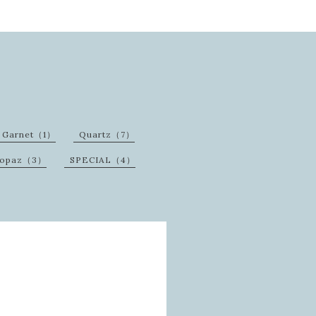
Garnet（1）
Quartz（7）
opaz（3）
SPECIAL（4）